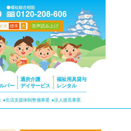
音声読み上げ
イズ
標準
大
通所介護
福祉用具貸与
ルパー
デイサービス
レンタル
業
●生活支援体制整備事業
●法人後見事業