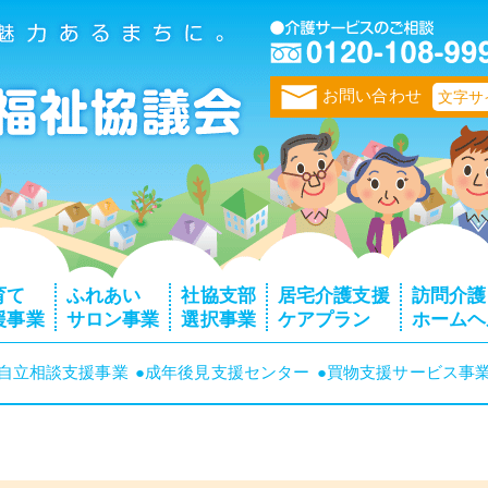
トップページ
お問い合わせ
文字サ
育て
ふれあい
社協支部
居宅介護支援
訪問介護
援事業
サロン事業
選択事業
ケアプラン
ホームヘ
者自立相談支援事業
●成年後見支援センター
●買物支援サービス事