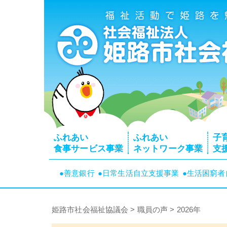
ふれあい
ふれあい
子
食事サービス事業
ネットワーク事業
支
●善意銀行
●日常生活自立支援事業
●生活困窮
姫路市社会福祉協議会
>
職員の声
>
2026年