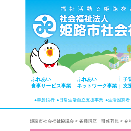
ふれあい
ふれあい
子
食事サービス事業
ネットワーク事業
支
●善意銀行
●日常生活自立支援事業
●生活困窮
姫路市社会福祉協議会
>
各種講座・研修募集
>
令