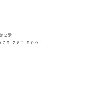
館２階
０７９-２６２-９００１