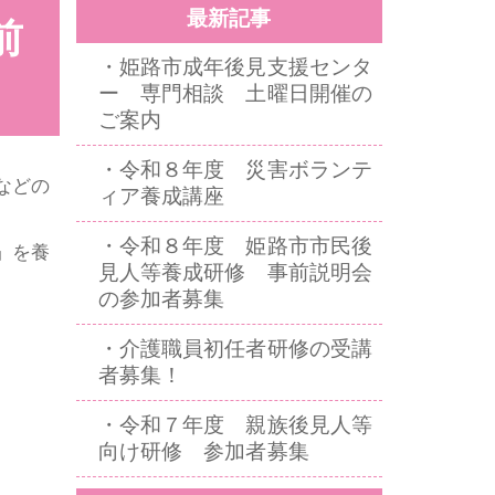
最新記事
前
・姫路市成年後見支援センタ
ー 専門相談 土曜日開催の
ご案内
・令和８年度 災害ボランテ
などの
ィア養成講座
・令和８年度 姫路市市民後
」を養
見人等養成研修 事前説明会
の参加者募集
・介護職員初任者研修の受講
者募集！
・令和７年度 親族後見人等
向け研修 参加者募集