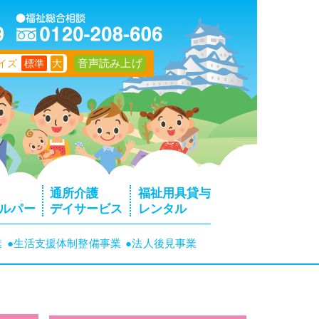
音声読み上げ
イズ
標準
大
通所介護
福祉用具貸与
ルパー
デイサービス
レンタル
業
●生活支援体制整備事業
●法人後見事業