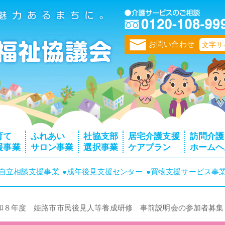
トップページ
お問い合わせ
文字サ
育て
ふれあい
社協支部
居宅介護支援
訪問介護
援事業
サロン事業
選択事業
ケアプラン
ホームヘ
者自立相談支援事業
●成年後見支援センター
●買物支援サービス事
和８年度 姫路市市民後見人等養成研修 事前説明会の参加者募集