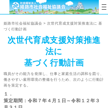
tog
姫路市社会福祉協議会
>
次世代育成支援対策推進法に 基
づく行動計画
次世代育成支援対策推進
法に
基づく行動計画
職員がその能力を発揮し、仕事と家庭生活の調和を図り、
働きやすい雇用環境の整備を行うため、
次のように行動計
画を策定する。
１．
策定期間：令和７年４月１日～令和１２年３
月３１日