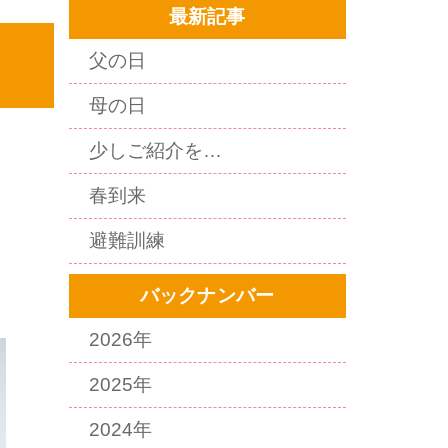
最新記事
父の日
母の日
少しご紹介を…
春到来
避難訓練
バックナンバー
2026年
2025年
2024年