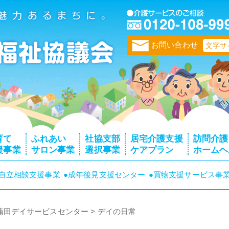
トップページ
お問い合わせ
文字サ
育て
ふれあい
社協支部
居宅介護支援
訪問介護
援事業
サロン事業
選択事業
ケアプラン
ホームヘ
者自立相談支援事業
●成年後見支援センター
●買物支援サービス事
蒲田デイサービスセンター
>
デイの日常