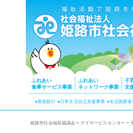
ふれあい
ふれあい
子
食事サービス事業
ネットワーク事業
支
●善意銀行
●日常生活自立支援事業
●生活困窮
姫路市社会福祉協議会
>
デイサービスセンター
>