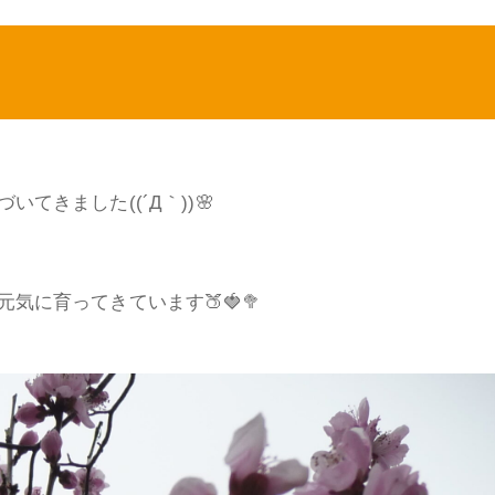
きました((´Д｀))🌸
気に育ってきています🍑🍓🥦