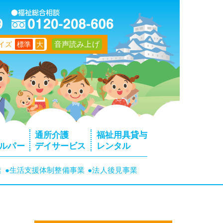
音声読み上げ
イズ
標準
大
通所介護
福祉用具貸与
ルパー
デイサービス
レンタル
業
●生活支援体制整備事業
●法人後見事業