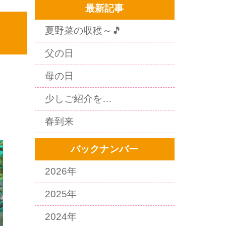
最新記事
夏野菜の収穫～🎵
父の日
母の日
少しご紹介を…
春到来
バックナンバー
2026年
2025年
2024年