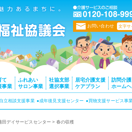
トップページ
お問い合わせ
文字サ
育て
ふれあい
社協支部
居宅介護支援
訪問介護
援事業
サロン事業
選択事業
ケアプラン
ホームヘ
者自立相談支援事業
●成年後見支援センター
●買物支援サービス事
蒲田デイサービスセンター
>
春の収穫