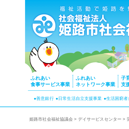
ふれあい
ふれあい
子
食事サービス事業
ネットワーク事業
支
●善意銀行
●日常生活自立支援事業
●生活困窮
姫路市社会福祉協議会
>
デイサービスセンター
>