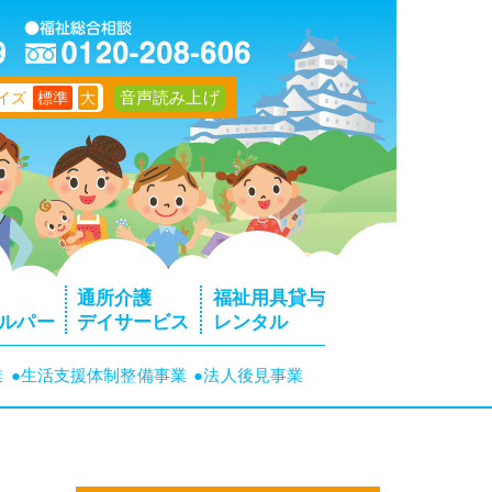
音声読み上げ
イズ
標準
大
通所介護
福祉用具貸与
ルパー
デイサービス
レンタル
業
●生活支援体制整備事業
●法人後見事業