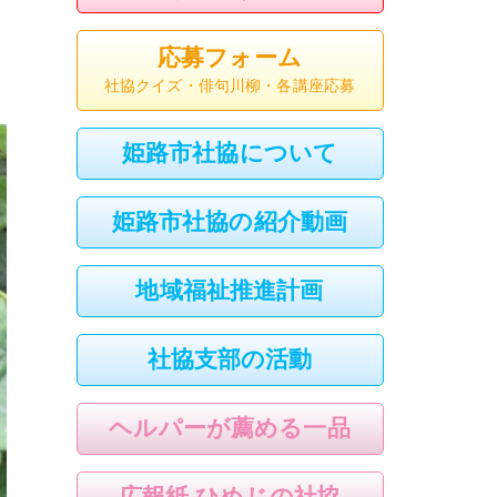
応募フォーム
社協クイズ・俳句川柳・各講座応募
姫路市社協について
姫路市社協の紹介動画
地域福祉推進計画
社協支部の活動
ヘルパーが薦める一品
広報紙 ひめじの社協