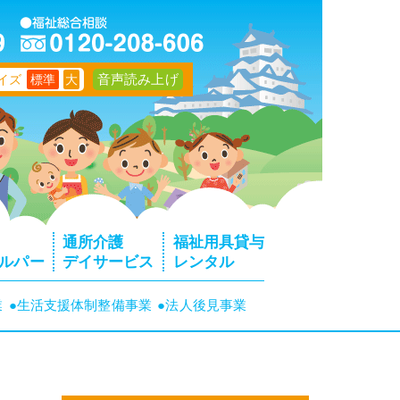
音声読み上げ
イズ
標準
大
通所介護
福祉用具貸与
ルパー
デイサービス
レンタル
業
●生活支援体制整備事業
●法人後見事業