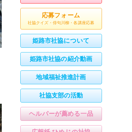
応募フォーム
社協クイズ・俳句川柳・各講座応募
姫路市社協について
姫路市社協の紹介動画
地域福祉推進計画
社協支部の活動
ヘルパーが薦める一品
広報紙 ひめじの社協