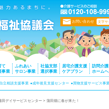
トップページ
お問い合わせ
文字サ
育て
ふれあい
社協支部
居宅介護支援
訪問介護
援事業
サロン事業
選択事業
ケアプラン
ホームヘ
者自立相談支援事業
●成年後見支援センター
●買物支援サービス事
蒲田デイサービスセンター
>
蒲田畑に春が来た！