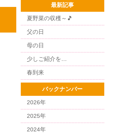
最新記事
夏野菜の収穫～🎵
父の日
母の日
少しご紹介を…
春到来
バックナンバー
2026年
2025年
2024年