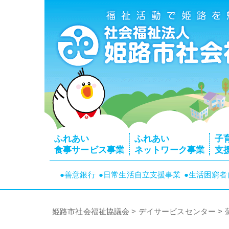
ふれあい
ふれあい
子
食事サービス事業
ネットワーク事業
支
●善意銀行
●日常生活自立支援事業
●生活困窮
姫路市社会福祉協議会
>
デイサービスセンター
>