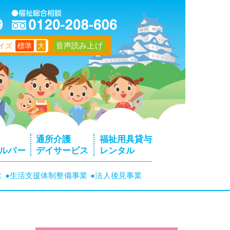
音声読み上げ
イズ
標準
大
通所介護
福祉用具貸与
ルパー
デイサービス
レンタル
業
●生活支援体制整備事業
●法人後見事業