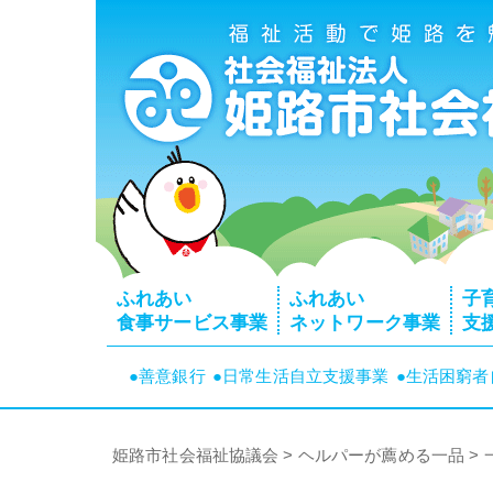
ふれあい
ふれあい
子
食事サービス事業
ネットワーク事業
支
●善意銀行
●日常生活自立支援事業
●生活困窮
姫路市社会福祉協議会
>
ヘルパーが薦める一品
>