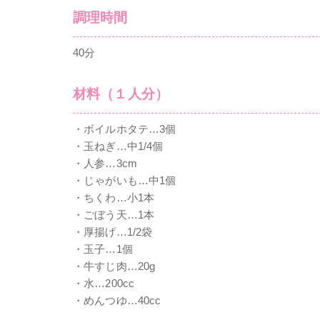
調理時間
40分
材料（１人分）
・ボイルホタテ…3個
・玉ねぎ…中1/4個
・人参…3cm
・じゃがいも…中1個
・ちくわ…小1本
・ごぼう天…1本
・厚揚げ…1/2袋
・玉子…1個
・牛すじ肉…20g
・水…200cc
・めんつゆ…40cc