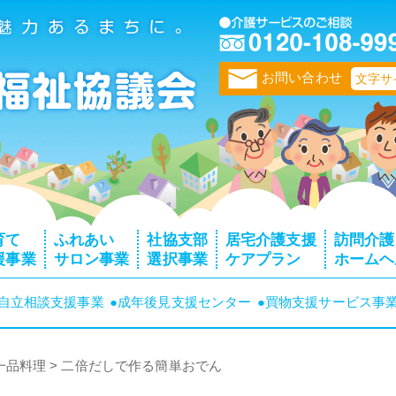
トップページ
お問い合わせ
文字サ
育て
ふれあい
社協支部
居宅介護支援
訪問介護
援事業
サロン事業
選択事業
ケアプラン
ホームヘ
者自立相談支援事業
●成年後見支援センター
●買物支援サービス事
一品料理
>
二倍だしで作る簡単おでん