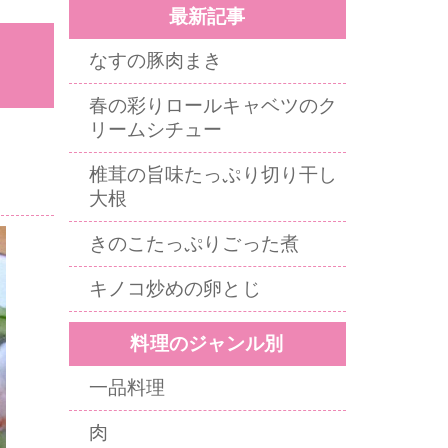
最新記事
なすの豚肉まき
春の彩りロールキャベツのク
リームシチュー
椎茸の旨味たっぷり切り干し
大根
きのこたっぷりごった煮
キノコ炒めの卵とじ
料理のジャンル別
一品料理
肉