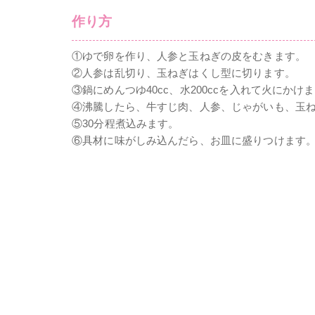
作り方
①ゆで卵を作り、人参と玉ねぎの皮をむきます。
②人参は乱切り、玉ねぎはくし型に切ります。
③鍋にめんつゆ40cc、水200ccを入れて火にかけ
④沸騰したら、牛すじ肉、人参、じゃがいも、玉
⑤30分程煮込みます。
⑥具材に味がしみ込んだら、お皿に盛りつけます