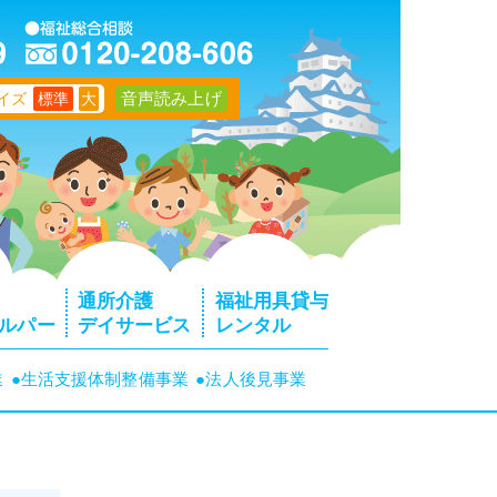
音声読み上げ
イズ
標準
大
通所介護
福祉用具貸与
ルパー
デイサービス
レンタル
業
●生活支援体制整備事業
●法人後見事業