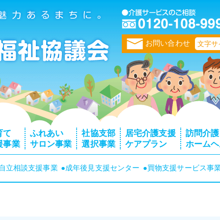
トップページ
お問い合わせ
文字サ
育て
ふれあい
社協支部
居宅介護支援
訪問介護
援事業
サロン事業
選択事業
ケアプラン
ホームヘ
者自立相談支援事業
●成年後見支援センター
●買物支援サービス事