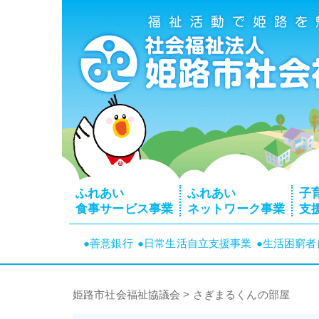
ふれあい
ふれあい
子
食事サービス事業
ネットワーク事業
支
●善意銀行
●日常生活自立支援事業
●生活困窮
姫路市社会福祉協議会
>
さぎまるくんの部屋