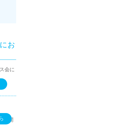
にお
マス会に
ら
」が開