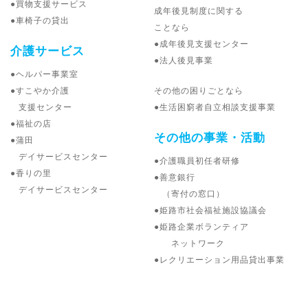
●買物支援サービス
成年後見制度に関する
●車椅子の貸出
ことなら
●成年後見支援センター
介護サービス
●法人後見事業
●ヘルパー事業室
その他の困りごとなら
●すこやか介護
支援センター
●生活困窮者自立相談支援事業
●福祉の店
その他の事業・活動
●蒲田
デイサービスセンター
●介護職員初任者研修
●香りの里
●善意銀行
デイサービスセンター
（寄付の窓口）
●姫路市社会福祉施設協議会
●姫路企業ボランティア
ネットワーク
●レクリエーション用品貸出事業