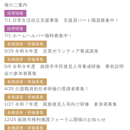
催のご案内
採用情報
7/1
日常生活自立支援事業 支援員パート職員募集中！
採用情報
7/1
ホームヘルパー随時募集中！
各種講座・研修募集
5/29
令和８年度 災害ボランティア養成講座
各種講座・研修募集
5/8
令和８年度 姫路市市民後見人等養成研修 事前説明
会の参加者募集
各種講座・研修募集
4/20
介護職員初任者研修の受講者募集！
各種講座・研修募集
1/27
令和７年度 親族後見人等向け研修 参加者募集
各種講座・研修募集
12/25
姫路市権利擁護フォーラム開催のお知らせ
各種講座・研修募集